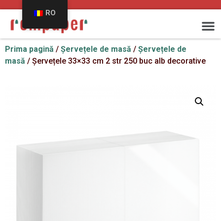
RO
Prima pagină
/
Șervețele de masă
/
Șervețele de
masă
/ Șervețele 33×33 cm 2 str 250 buc alb decorative