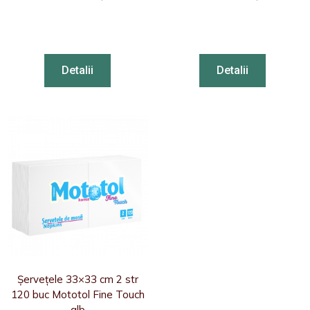
Detalii
Detalii
Șervețele 33×33 cm 2 str
120 buc Mototol Fine Touch
alb