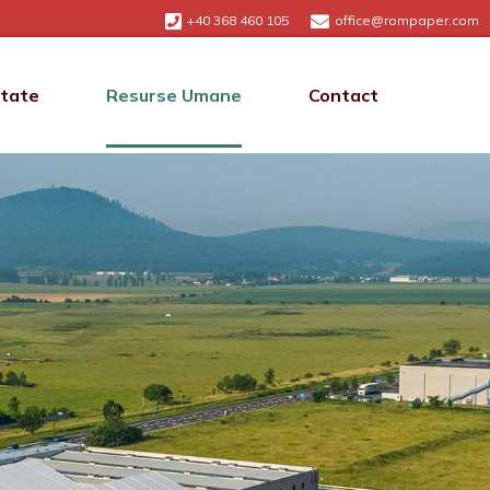
+40 368 460 105
office@rompaper.com
itate
Resurse Umane
Contact