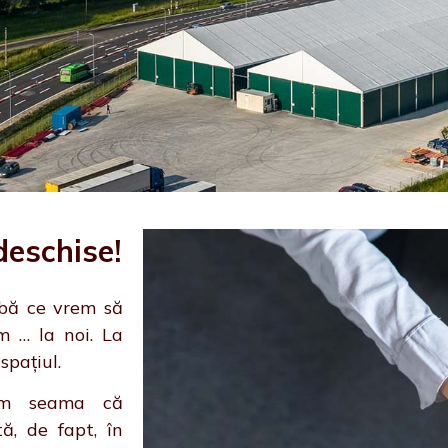
deschise!
abă ce vrem să
 … la noi. La
spațiul.
ăm seama că
ă, de fapt, în