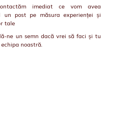
contactăm imediat ce vom avea
il un post pe măsura experienței și
or tale
dă-ne un semn dacă vrei să faci și tu
 echipa noastră.