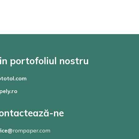
in portofoliul nostru
totol.com
pely.ro
ontactează-ne
fice@
rompaper.com