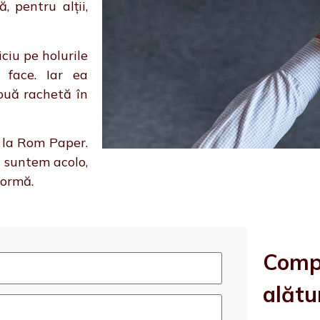
 pentru alții,
ciu pe holurile
 face. Iar ea
ouă rachetă în
, la Rom Paper.
i suntem acolo,
formă.
Comp
alătu