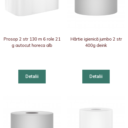
Prosop 2 str 130 m 6 role 21
Hârtie igienică jumbo 2 str
g autocut horeca alb
400g deink
Detalii
Detalii