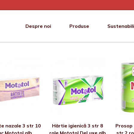
Despre noi
Produse
Sustenabil
te nazale 3 str 10
Hârtie igienică 3 str 8
Prosop 
uc Mototol alb
role Mototol DeLuxe alb
str 2 r