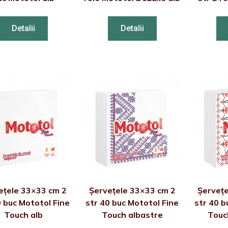
Detalii
Detalii
ețele 33×33 cm 2
Șervețele 33×33 cm 2
Șervețe
0 buc Mototol Fine
str 40 buc Mototol Fine
str 40 b
Touch alb
Touch albastre
Touc