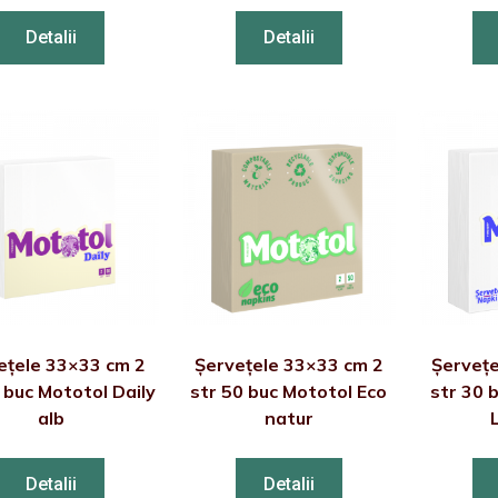
Detalii
Detalii
ețele 33×33 cm 2
Șervețele 33×33 cm 2
Șervețe
 buc Mototol Daily
str 50 buc Mototol Eco
str 30 
alb
natur
Detalii
Detalii