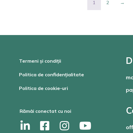
1
2
→
D
Termeni și condiții
Politica de confidențialitate
mo
Politica de cookie-uri
pa
C
Rămâi conectat cu noi
of