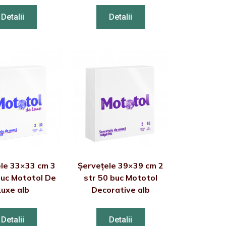
Detalii
Detalii
le 33×33 cm 3
Șervețele 39×39 cm 2
buc Mototol De
str 50 buc Mototol
Luxe alb
Decorative alb
Detalii
Detalii