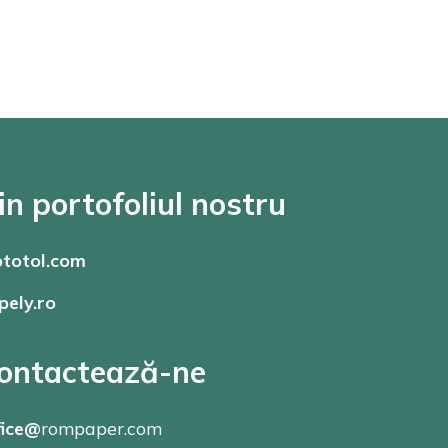
in portofoliul nostru
totol.com
pely.ro
ontactează-ne
fice@
rompaper.com