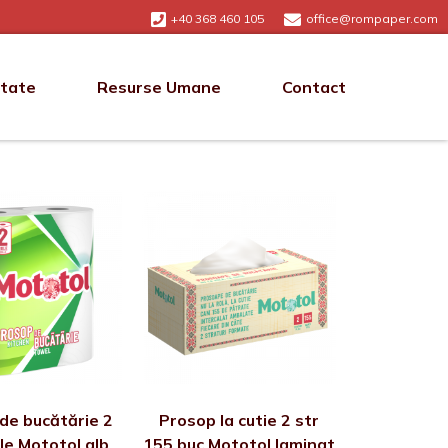
+40 368 460 105
office@rompaper.com
itate
Resurse Umane
Contact
de bucătărie 2
Prosop la cutie 2 str
ole Mototol alb
155 buc Mototol laminat