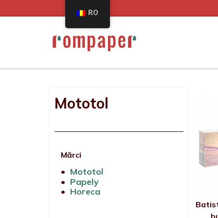
RO
Mototol
Mărci
•
Mototol
•
Papely
•
Horeca
Batis
b