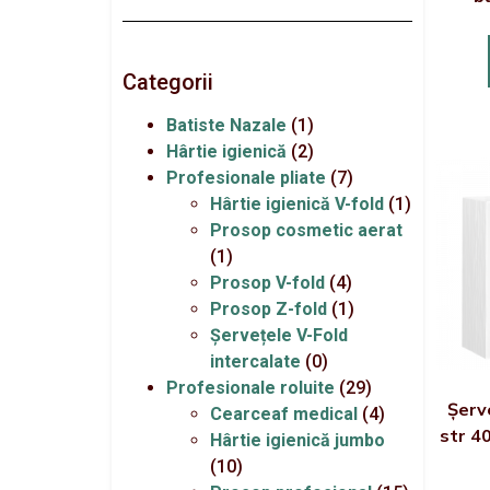
Categorii
Batiste Nazale
(1)
Hârtie igienică
(2)
Profesionale pliate
(7)
Hârtie igienică V-fold
(1)
Prosop cosmetic aerat
(1)
Prosop V-fold
(4)
Prosop Z-fold
(1)
Șervețele V-Fold
intercalate
(0)
Profesionale roluite
(29)
Șerv
Cearceaf medical
(4)
str 4
Hârtie igienică jumbo
(10)