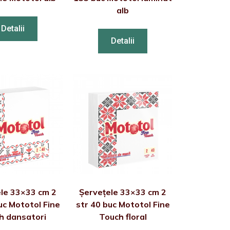
alb
Detalii
Detalii
le 33×33 cm 2
Șervețele 33×33 cm 2
uc Mototol Fine
str 40 buc Mototol Fine
h dansatori
Touch floral