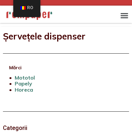
RO
Șervețele dispenser
Mărci
•
Mototol
•
Papely
•
Horeca
Categorii