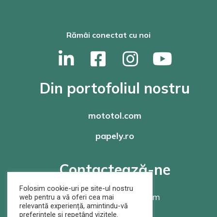
Rămâi conectat cu noi
Din portofoliul nostru
mototol.com
papely.ro
Contactează-ne
Folosim cookie-uri pe site-ul nostru
office@
rompaper.com
web pentru a vă oferi cea mai
relevantă experiență, amintindu-vă
preferințele și repetând vizitele.
+40 368 460 105