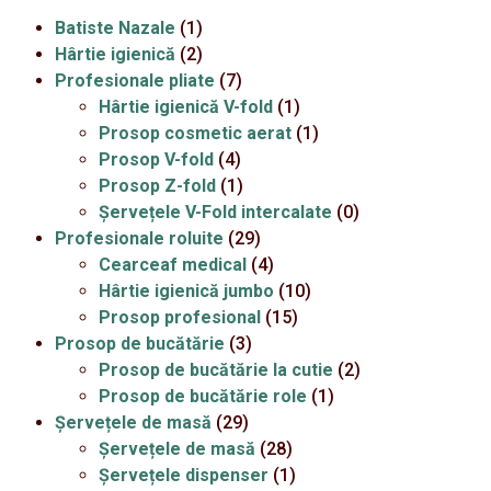
Batiste Nazale
(1)
Hârtie igienică
(2)
Profesionale pliate
(7)
Hârtie igienică V-fold
(1)
Prosop cosmetic aerat
(1)
Prosop V-fold
(4)
Prosop Z-fold
(1)
Șervețele V-Fold intercalate
(0)
Profesionale roluite
(29)
Cearceaf medical
(4)
Hârtie igienică jumbo
(10)
Prosop profesional
(15)
Prosop de bucătărie
(3)
Prosop de bucătărie la cutie
(2)
Prosop de bucătărie role
(1)
Șervețele de masă
(29)
Șervețele de masă
(28)
Șervețele dispenser
(1)